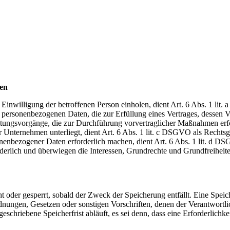
ten
Einwilligung der betroffenen Person einholen, dient Art. 6 Abs. 1 l
rsonenbezogenen Daten, die zur Erfüllung eines Vertrages, dessen Vertra
eitungsvorgänge, die zur Durchführung vorvertraglicher Maßnahmen erf
ser Unternehmen unterliegt, dient Art. 6 Abs. 1 lit. c DSGVO als Rechts
onenbezogener Daten erforderlich machen, dient Art. 6 Abs. 1 lit. d D
derlich und überwiegen die Interessen, Grundrechte und Grundfreiheiten 
 oder gesperrt, sobald der Zweck der Speicherung entfällt. Eine Spei
dnungen, Gesetzen oder sonstigen Vorschriften, denen der Verantwortl
chriebene Speicherfrist abläuft, es sei denn, dass eine Erforderlichke