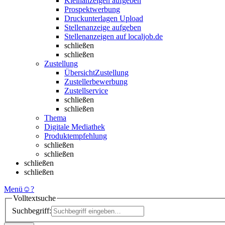
Kleinanzeigen aufgeben
Prospektwerbung
Druckunterlagen Upload
Stellenanzeige aufgeben
Stellenanzeigen auf localjob.de
schließen
schließen
Zustellung
Übersicht
Zustellung
Zustellerbewerbung
Zustellservice
schließen
schließen
Thema
Digitale Mediathek
Produktempfehlung
schließen
schließen
schließen
schließen
Menü
☺
?
Volltextsuche
Suchbegriff: