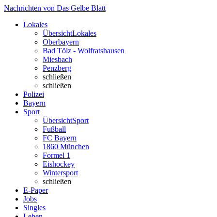
Nachrichten von Das Gelbe Blatt
Lokales
Übersicht
Lokales
Oberbayern
Bad Tölz - Wolfratshausen
Miesbach
Penzberg
schließen
schließen
Polizei
Bayern
Sport
Übersicht
Sport
Fußball
FC Bayern
1860 München
Formel 1
Eishockey
Wintersport
schließen
E-Paper
Jobs
Singles
Leben